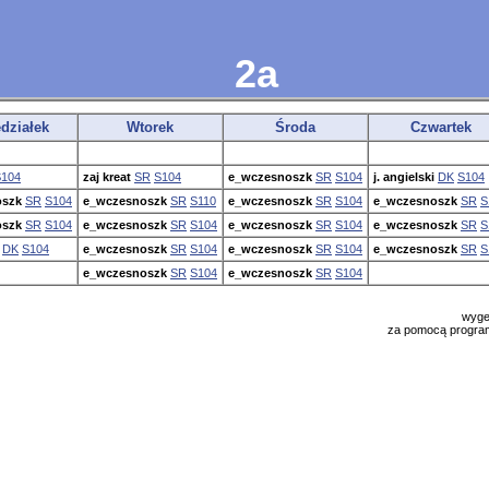
2a
działek
Wtorek
Środa
Czwartek
S104
zaj kreat
SR
S104
e_wczesnoszk
SR
S104
j. angielski
DK
S104
oszk
SR
S104
e_wczesnoszk
SR
S110
e_wczesnoszk
SR
S104
e_wczesnoszk
SR
S
oszk
SR
S104
e_wczesnoszk
SR
S104
e_wczesnoszk
SR
S104
e_wczesnoszk
SR
S
DK
S104
e_wczesnoszk
SR
S104
e_wczesnoszk
SR
S104
e_wczesnoszk
SR
S
e_wczesnoszk
SR
S104
e_wczesnoszk
SR
S104
wyge
za pomocą progr