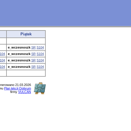
Piątek
e_wczesnoszk
SR
S104
104
e_wczesnoszk
SR
S104
104
e_wczesnoszk
SR
S104
104
e_wczesnoszk
SR
S104
nerowano 21.03.2026
amu
Plan lekcji Optivum
firmy
VULCAN