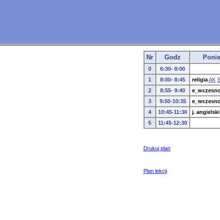
Nr
Godz
Ponie
0
6:30- 8:00
1
8:00- 8:45
religia
AK
2
8:55- 9:40
e_wczesn
3
9:50-10:35
e_wczesn
4
10:45-11:30
j. angielski
5
11:45-12:30
Drukuj plan
Plan lekcji